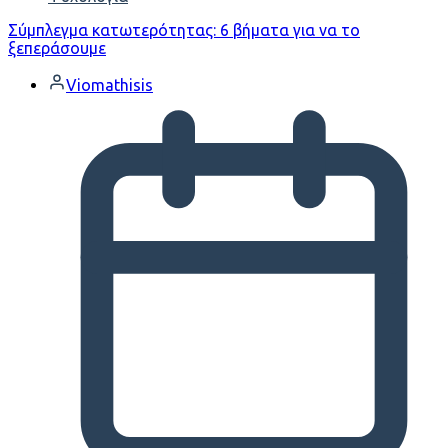
Σύμπλεγμα κατωτερότητας: 6 βήματα για να το
ξεπεράσουμε
Viomathisis