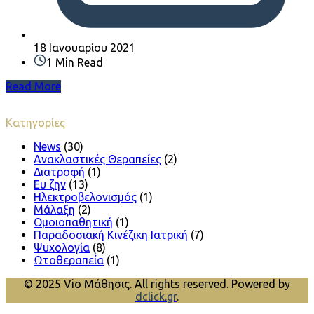
18 Ιανουαρίου 2021
1 Min Read
Read More
Κατηγορίες
News
(30)
Ανακλαστικές Θεραπείες
(2)
Διατροφή
(1)
Ευ ζην
(13)
Ηλεκτροβελονισμός
(1)
Μάλαξη
(2)
Ομοιοπαθητική
(1)
Παραδοσιακή Κινέζικη Ιατρική
(7)
Ψυχολογία
(8)
Ωτοθεραπεία
(1)
© 2025 Vio Μάθησις. All rights reserved. Powered by
dclick.gr
.