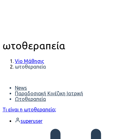
ωτοθεραπεία
Vio Μάθησις
ωτοθεραπεία
News
Παραδοσιακή Κινέζικη Ιατρική
Ωτοθεραπεία
Τι είναι η ωτοθεραπεία;
superuser