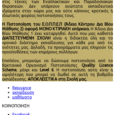
στις τέχνες των Εναλλακτικών και Παραδοσιακών
Θεραπειών. Δεν υπάρχουν ανώτατα εκπαιδευτικά
ιδρύματα στην χώρα μας και ούτε κάποιος κρατικός ή
ιδιωτικός φορέας πιστοποιήσεις τους.
Η Πιστοποίηση του Ε.Ο.Π.Π.Ε.Π (Άδεια Κέντρου Δια Βίου
Μάθησις 2) αφορά ΜΟΝΟ ΚΤΙΡΙΑΚΗ επάρκεια.
Η Άδεια Δια
Βίου Μάθησις 1 έχει καταργηθεί. Αυτό που μας καθιστά
ΔΙΑΠΙΣΤΕΥΜΕΝΗ ΣΧΟΛΗ
είναι η διδακτέα ύλη και το
χρονικό διάστημα εκπαίδευσης για κάθε μια από τις
ενότητες μας. Δηλαδή, τα προγράμματα μας πληρούν τις
προϋποθέσεις των επιμέρους συλλόγων.
Επιπλέον, μπορούμε να δώσουμε πιστοποίηση από το
Βρετανικό Οργανισμό Πιστοποίησης
Quality Licence
Scheme
, μέχρι και
Level
6
. H πιστοποίηση αύτη είναι η
υψηλότερη που μπορεί να δωθεί σε αυτή τη βαθμίδα
εκπαίδευσης.
ΑΠΟΚΛΕΙΣΤΙΚΑ στη Σχολή μας.
Rejuvance
εκπαίδευση
μαθήματα
ΚΟΙΝΟΠΟΙΗΣΗ
Facebook