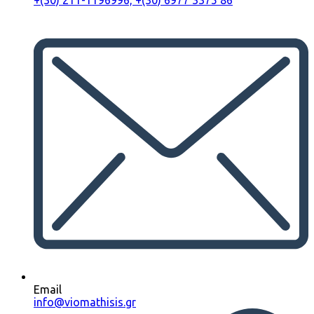
+(30) 211-1196996, +(30) 6977 3375 86
Email
info@viomathisis.gr