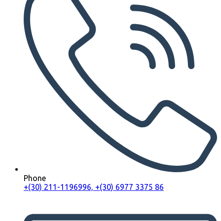
Phone
+(30) 211-1196996, +(30) 6977 3375 86