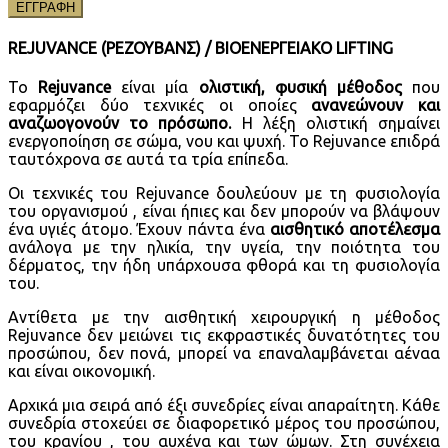
ΕΓΓΡΑΦΗ
REJUVANCE (ΡΕΖΟΥΒΑΝΣ) / ΒΙΟΕΝΕΡΓΕΙΑΚΟ LIFTING
Το
Rejuvance
είναι μία
ολιστική, φυσική μέθοδος
που
εφαρμόζει δύο τεχνικές οι οποίες
ανανεώνουν και
αναζωογονούν το πρόσωπο.
Η λέξη ολιστική σημαίνει
ενεργοποίηση σε σώμα, νου και ψυχή. Το Rejuvance επιδρά
ταυτόχρονα σε αυτά τα τρία επίπεδα.
Οι τεχνικές του Rejuvance δουλεύουν με τη φυσιολογία
του οργανισμού , είναι ήπιες και δεν μπορούν να βλάψουν
ένα υγιές άτομο. Έχουν πάντα ένα
αισθητικό αποτέλεσμα
ανάλογα με την ηλικία, την υγεία, την ποιότητα του
δέρματος, την ήδη υπάρχουσα φθορά και τη φυσιολογία
του.
Αντίθετα με την αισθητική χειρουργική η μέθοδος
Rejuvance δεν μειώνει τις εκφραστικές δυνατότητες του
προσώπου, δεν πονά, μπορεί να επαναλαμβάνεται αέναα
και είναι οικονομική.
Αρχικά μια σειρά από έξι συνεδρίες είναι απαραίτητη. Κάθε
συνεδρία στοχεύει σε διαφορετικό μέρος του προσώπου,
του κρανίου , του αυχένα και των ώμων. Στη συνέχεια