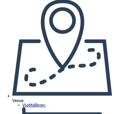
Venue
VioΜάθησις