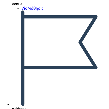
Venue
VioΜάθησις
Address