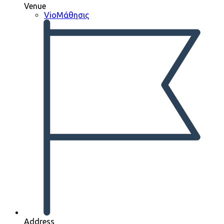
Venue
VioΜάθησις
Address