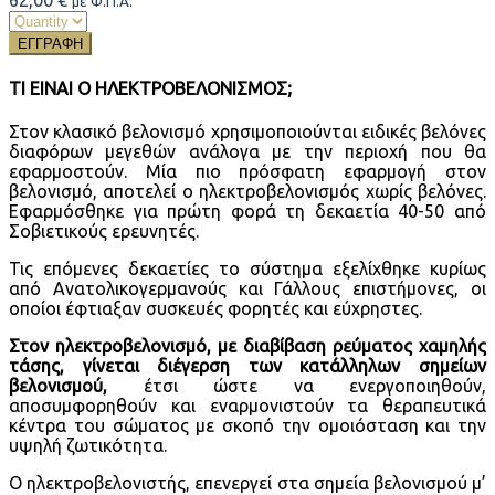
με Φ.Π.Α.
ΕΓΓΡΑΦΗ
ΤΙ ΕΙΝΑΙ Ο ΗΛΕΚΤΡΟΒΕΛΟΝΙΣΜΟΣ;
Στον κλασικό βελονισμό χρησιμοποιούνται ειδικές βελόνες
διαφόρων μεγεθών ανάλογα με την περιοχή που θα
εφαρμοστούν. Μία πιο πρόσφατη εφαρμογή στον
βελονισμό, αποτελεί ο ηλεκτροβελονισμός χωρίς βελόνες.
Eφαρμόσθηκε για πρώτη φορά τη δεκαετία 40-50 από
Σοβιετικούς ερευνητές.
Τις επόμενες δεκαετίες το σύστημα εξελίχθηκε κυρίως
από Ανατολικογερμανούς και Γάλλους επιστήμονες, οι
οποίοι έφτιαξαν συσκευές φορητές και εύχρηστες.
Στον ηλεκτροβελονισμό, με διαβίβαση ρεύματος χαμηλής
τάσης, γίνεται διέγερση των κατάλληλων σημείων
βελονισμού,
έτσι ώστε να ενεργοποιηθούν,
αποσυμφορηθούν και εναρμονιστούν τα θεραπευτικά
κέντρα του σώματος με σκοπό την ομοιόσταση και την
υψηλή ζωτικότητα.
Ο ηλεκτροβελονιστής, επενεργεί στα σημεία βελονισμού μ’