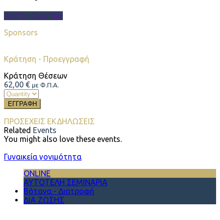
Add to Calendar
Sponsors
Κράτηση - Προεγγραφή
Κράτηση Θέσεων
62,00
€
με Φ.Π.Α.
ΕΓΓΡΑΦΗ
ΠΡΟΣΕΧΕΙΣ ΕΚΔΗΛΩΣΕΙΣ
Related
Events
You might also love these events.
Γυναικεία γονιμότητα
ONLINE
ΑΥΤΟΤΕΛΗ ΣΕΜΙΝΑΡΙΑ
Βότανα - Διατροφή
ΔΙΑ ΖΩΣΗΣ