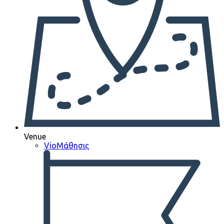
Venue
VioΜάθησις