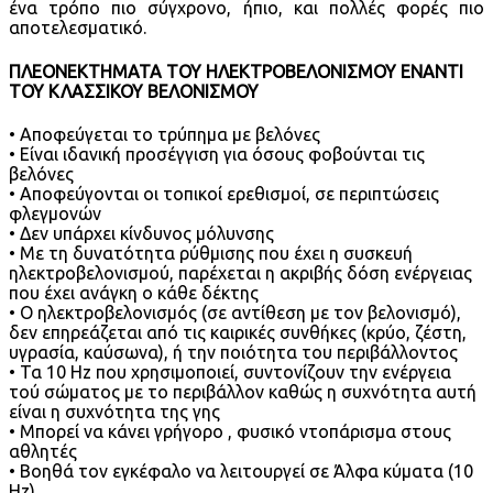
ένα τρόπο πιο σύγχρονο, ήπιο, και πολλές φορές πιο
αποτελεσματικό.
ΠΛΕΟΝΕΚΤΗΜΑΤΑ ΤΟΥ ΗΛΕΚΤΡΟΒΕΛΟΝΙΣΜΟΥ ΕΝΑΝΤΙ
ΤΟΥ ΚΛΑΣΣΙΚΟΥ ΒΕΛΟΝΙΣΜΟΥ
• Αποφεύγεται το τρύπημα με βελόνες
• Είναι ιδανική προσέγγιση για όσους φοβούνται τις
βελόνες
• Αποφεύγονται οι τοπικοί ερεθισμοί, σε περιπτώσεις
φλεγμονών
• Δεν υπάρχει κίνδυνος μόλυνσης
• Με τη δυνατότητα ρύθμισης που έχει η συσκευή
ηλεκτροβελονισμού, παρέχεται η ακριβής δόση ενέργειας
που έχει ανάγκη ο κάθε δέκτης
• Ο ηλεκτροβελονισμός (σε αντίθεση με τον βελονισμό),
δεν επηρεάζεται από τις καιρικές συνθήκες (κρύο, ζέστη,
υγρασία, καύσωνα), ή την ποιότητα του περιβάλλοντος
• Τα 10 Hz που χρησιμοποιεί, συντονίζουν την ενέργεια
τού σώματος με το περιβάλλον καθώς η συχνότητα αυτή
είναι η συχνότητα της γης
• Μπορεί να κάνει γρήγορο , φυσικό ντοπάρισμα στους
αθλητές
• Βοηθά τον εγκέφαλο να λειτουργεί σε Άλφα κύματα (10
Hz).