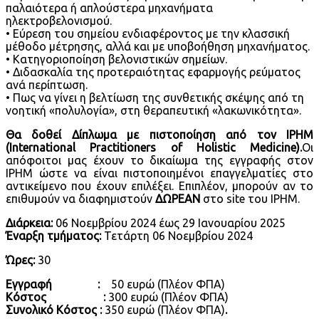
παλαιότερα ή απλούστερα μηχανήματα
ηλεκτροβελονισμού.
• Εύρεση του σημείου ενδιαφέροντος με την κλασσική
μέθοδο μέτρησης, αλλά και με υποβοήθηση μηχανήματος.
• Κατηγοριοποίηση βελονιστικών σημείων.
• Διδασκαλία της προτεραιότητας εφαρμογής ρεύματος
ανά περίπτωση.
• Πως να γίνει η βελτίωση της συνθετικής σκέψης από τη
νοητική «πολυλογία», στη θεραπευτική «λακωνικότητα».
Θα δοθεί Δίπλωμα με πιστοποίηση από τον IPHM
(International Practitioners of Holistic Medicine).
Οι
απόφοιτοι μας έχουν το δικαίωμα της εγγραφής στον
IPHM ώστε να είναι πιστοποιημένοι επαγγελματίες στο
αντικείμενο που έχουν επιλέξει. Επιπλέον, μπορούν αν το
επιθυμούν να διαφημιστούν
ΔΩΡΕΑΝ
στο site του IPHM.
Διάρκεια:
06 Νοεμβρίου 2024 έως 29 Ιανουαρίου 2025
Έναρξη τμήματος:
Τετάρτη 06 Νοεμβρίου 2024
Ώρες:
30
Εγγραφή :
50 ευρώ (Πλέον ΦΠΑ)
Κόστος :
300 ευρώ (Πλέον ΦΠΑ)
Συνολικό Kόστος :
350 ευρώ (Πλέον ΦΠΑ)
.