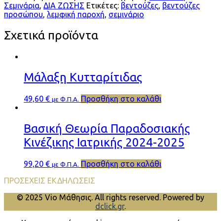
Σεμινάρια
,
ΔΙΑ ΖΩΣΗΣ
Ετικέτες:
βεντούζες
,
βεντούζες
προσώπου
,
λεμφική παροχή
,
σεμινάριο
Σχετικά προϊόντα
Μάλαξη Κυτταρίτιδας
49,60
€
Προσθήκη στο καλάθι
με Φ.Π.Α.
Βασική Θεωρία Παραδοσιακής
Κινέζικης Ιατρικής 2024-2025
99,20
€
Προσθήκη στο καλάθι
με Φ.Π.Α.
ΠΡΟΣΕΧΕΙΣ ΕΚΔΗΛΩΣΕΙΣ
© 2025 Vio Μάθησις. All rights reserved. Powered by
dclick.gr
.