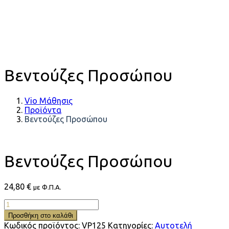
Βεντούζες Προσώπου
Vio Μάθησις
Προϊόντα
Βεντούζες Προσώπου
Βεντούζες Προσώπου
24,80
€
με Φ.Π.Α.
Βεντούζες
Προσώπου
Προσθήκη στο καλάθι
ποσότητα
Κωδικός προϊόντος:
VP125
Κατηγορίες:
Αυτοτελή