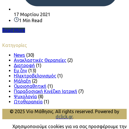
17 Μαρτίου 2021
1 Min Read
Read More
Κατηγορίες
News
(30)
Ανακλαστικές Θεραπείες
(2)
Διατροφή
(1)
Ευ ζην
(13)
Ηλεκτροβελονισμός
(1)
Μάλαξη
(2)
Ομοιοπαθητική
(1)
Παραδοσιακή Κινέζικη Ιατρική
(7)
Ψυχολογία
(8)
Ωτοθεραπεία
(1)
© 2025 Vio Μάθησις. All rights reserved. Powered by
dclick.gr
.
Χρησιμοποιούμε cookies για να σας προσφέρουμε την